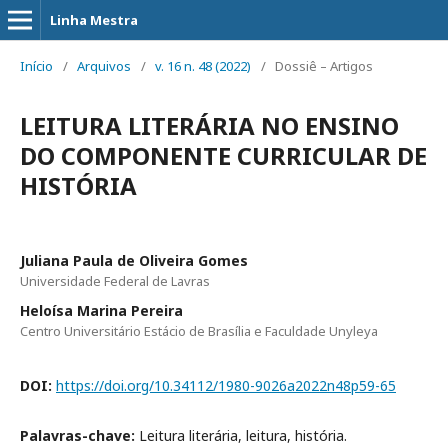
Linha Mestra
Início
/
Arquivos
/
v. 16 n. 48 (2022)
/
Dossiê – Artigos
LEITURA LITERÁRIA NO ENSINO
DO COMPONENTE CURRICULAR DE
HISTÓRIA
Juliana Paula de Oliveira Gomes
Universidade Federal de Lavras
Heloísa Marina Pereira
Centro Universitário Estácio de Brasília e Faculdade Unyleya
DOI:
https://doi.org/10.34112/1980-9026a2022n48p59-65
Palavras-chave:
Leitura literária, leitura, história.