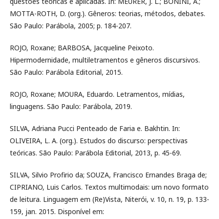
questões teóricas e aplicadas. In: MEURER, J. L.; BONINI, A.;
MOTTA-ROTH, D. (org.). Gêneros: teorias, métodos, debates.
São Paulo: Parábola, 2005; p. 184-207.
ROJO, Roxane; BARBOSA, Jacqueline Peixoto.
Hipermodernidade, multiletramentos e gêneros discursivos.
São Paulo: Parábola Editorial, 2015.
ROJO, Roxane; MOURA, Eduardo. Letramentos, mídias,
linguagens. São Paulo: Parábola, 2019.
SILVA, Adriana Pucci Penteado de Faria e. Bakhtin. In:
OLIVEIRA, L. A. (org.). Estudos do discurso: perspectivas
teóricas. São Paulo: Parábola Editorial, 2013, p. 45-69.
SILVA, Silvio Profirio da; SOUZA, Francisco Ernandes Braga de;
CIPRIANO, Luis Carlos. Textos multimodais: um novo formato
de leitura. Linguagem em (Re)Vista, Niterói, v. 10, n. 19, p. 133-
159, jan. 2015. Disponível em: