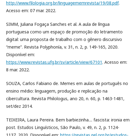
http://www.filologia.org.br/linguagememrevista/19/08.pdf
.
Acesso em: 07 mar. 2022.
SIMM, Juliana Fogaça Sanches et al. A aula de língua
portuguesa como um espaço de promoção do letramento
digital: uma proposta de trabalho com o gênero discursivo
“meme”. Revista Polyphonía, v. 31, n. 2, p. 149-165, 2020.
Disponível em:
https://www.revistas.ufg.br/sv/article/view/67101
. Acesso em:
8 mar. 2022.
SOUZA, Carlos Fabiano de. Memes em aulas de português no
ensino médio: linguagem, produção e replicação na
cibercultura. Revista Philologus, ano 20, n. 60, p. 1463-1481,
set/dez 2014.
TEIXEIRA, Laura Pereira. Bem barbiezinha.... fascista: ironia em
post. Estudos Linguísticos, São Paulo, v. 49, n. 2, p. 1124-
1137, 2020. Disponível em:
https://revistas.gel.org.br/estudos-