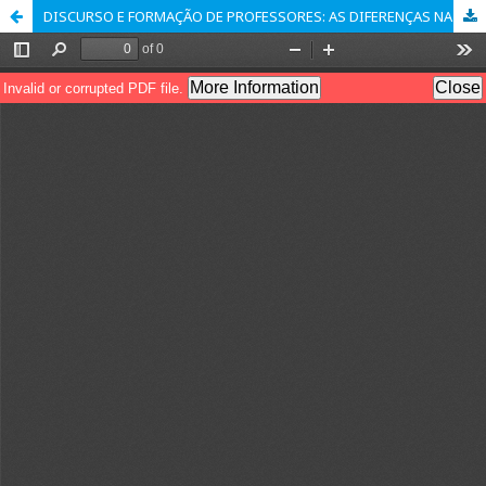
DISCURSO E FORMAÇÃO DE PROFESSORES: AS DIFERENÇAS NA LITERATURA PARA INFÂNCIA