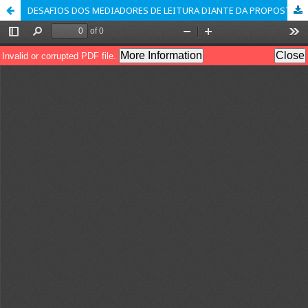
DESAFIOS DOS MEDIADORES DE LEITURA DIANTE DA PROPOSTA DE LEITURA DE UM LIVRO DE IMAGENS REALIZADA POR ADULTOS DA EJA