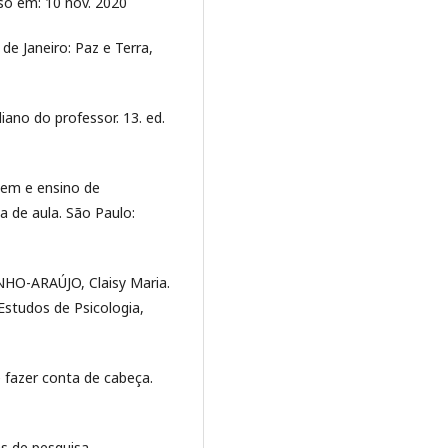
o em: 10 nov. 2020
de Janeiro: Paz e Terra,
iano do professor. 13. ed.
gem e ensino de
la de aula. São Paulo:
NHO-ARAÚJO, Claisy Maria.
 Estudos de Psicologia,
 fazer conta de cabeça.
s de pesquisa