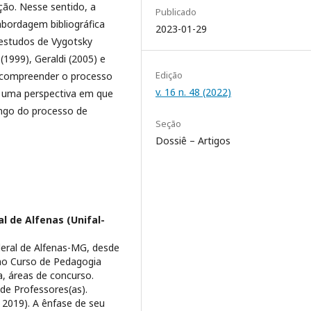
ção. Nesse sentido, a
Publicado
abordagem bibliográfica
2023-01-29
 estudos de Vygotsky
 (1999), Geraldi (2005) e
Edição
o compreender o processo
v. 16 n. 48 (2022)
e uma perspectiva em que
ongo do processo de
Seção
Dossiê – Artigos
l de Alfenas (Unifal-
deral de Alfenas-MG, desde
 no Curso de Pedagogia
a, áreas de concurso.
de Professores(as).
2019). A ênfase de seu