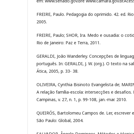
em: www.senado.gov.bre www.camara.gov.br.Acess
FREIRE, Paulo. Pedagogia do oprimido. 42. ed. Rio 
2005.
FREIRE, Paulo; SHOR, Ira. Medo e ousadia: o cotid
Rio de Janeiro: Paz e Terra, 2011.
GERALDI, João Wanderley. Concepções de lingua
português. In: GERALDI, J. W. (org.). O texto na sa
Ática, 2005, p. 33- 38.
OLIVEIRA, Cynthia Bisinoto Evangelista de; MARI
A relação família-escola: intersecções e desafios.
Campinas, v. 27, n. 1, p. 99-108, jan.-mar. 2010.
QUEIRÓS, Bartolomeu Campos de. Ler, escrever e
São Paulo: Global, 2004.
SALVADOR, Ângelo Domingos. Métodos e técnica