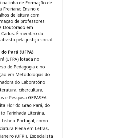
á na linha de Formação de
 Freiriana; Ensino e
lhos de leitura com
ormação de professores.
 e Doutorado em
o Carlos. É membro da
tivista pela justiça social.
 do Pará (UFPA)
rá (UFPA) lotada no
urso de Pedagogia e no
ação em Metodologias do
nadora do Laboratório
teratura, cibercultura,
dos e Pesquisa GEPASEA
ita Flor do Grão Pará, do
to Farinhada Literária.
e Lisboa-Portugal, como
iatura Plena em Letras,
Janeiro (UFRJ), Especialista