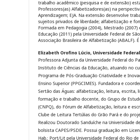
trabalho acadêmico (pesquisa e de extensão) est
Professores(as) Alfabetizadores(as) na perspectiva
Aprendizagem; EJA. Na extensão desenvolve traba
sujeitos privados de liberdade; alfabetização e f
Formada em Pedagogia (2004), Mestrado (2007)
Educação (2011) pela Universidade Federal de Sã
Associação Brasileira de Alfabetização (ABALF). É a
Elizabeth Orofino Lúcio,
Universidade Federal
Professora Adjunta da Universidade Federal do Pa
Instituto de Ciências da Educação, atuando no c
Programa de Pós-Graduação Criatividade e Inov
Ensino Superior (PPGCIMES). Fundadora e coorde
Sertão das Águas: alfabetização, leitura, escrita, li
formação e trabalho docente, do Grupo de Estu
(CNPQ), do Fórum de Alfabetização, leitura e escr
Clube de Leitura Tertúlias do Grão Pará e do proje
Realizou Doutorado Sanduíche na Universidade d
bolsista CAPES/PSDE. Possui graduação em Licenc
Hab.: Port/Lit pela Universidade Federal do Rio de 