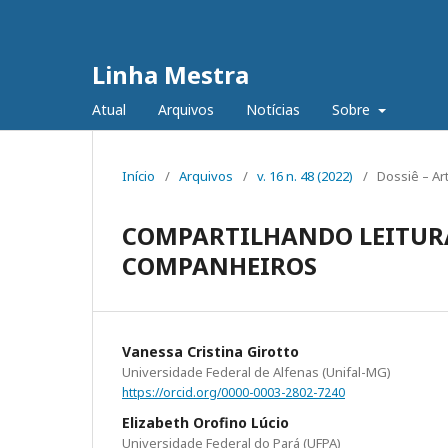
Linha Mestra
Atual
Arquivos
Notícias
Sobre
Início
/
Arquivos
/
v. 16 n. 48 (2022)
/
Dossiê – Ar
COMPARTILHANDO LEITURA
COMPANHEIROS
Vanessa Cristina Girotto
Universidade Federal de Alfenas (Unifal-MG)
https://orcid.org/0000-0003-2802-7240
Elizabeth Orofino Lúcio
Universidade Federal do Pará (UFPA)