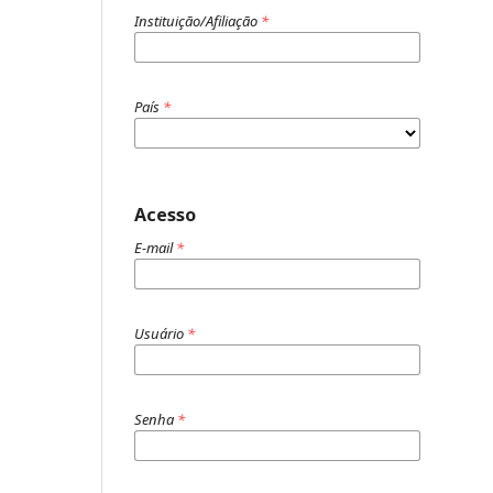
Instituição/Afiliação
*
País
*
Acesso
E-mail
*
Usuário
*
Senha
*